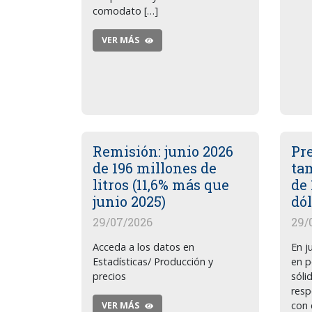
comodato […]
VER MÁS
Remisión: junio 2026
Pre
de 196 millones de
tam
litros (11,6% más que
de 
junio 2025)
dó
29/07/2026
29/
Acceda a los datos en
En j
Estadísticas/ Producción y
en p
precios
sóli
res
con 
VER MÁS