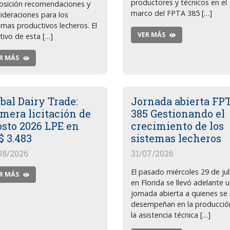
productores y técnicos en el
osición recomendaciones y
marco del FPTA 385 […]
ideraciones para los
emas productivos lecheros. El
VER MÁS
tivo de esta […]
R MÁS
bal Dairy Trade:
Jornada abierta FP
mera licitación de
385 Gestionando el
osto 2026 LPE en
crecimiento de los
$ 3.483
sistemas lecheros
08/2026
31/07/2026
El pasado miércoles 29 de jul
R MÁS
en Florida se llevó adelante 
jornada abierta a quienes se
desempeñan en la producció
la asistencia técnica […]