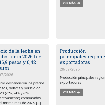
VER MÁS
cio de la leche en
Producción
bo: junio 2026 fue
principales regione
16,9 pesos y 0,42
exportadoras
lares
28/07/2026
07/2026
Producción principales regio
exportadoras
unio descendieron los precios
esos, dólares y por kilo de
VER MÁS
dos (-5%, -4% y -6%
pectivamente) comparados
el mismo mes de 2025. […]