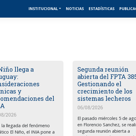
INSTITUCIONAL
NOTICIAS
ESTADÍSTICAS
PUBLICA
Niño llega a
Segunda reunión
uguay:
abierta del FPTA 38
nsideraciones
Gestionando el
cnicas y
crecimiento de los
comendaciones del
sistemas lecheros
IA
06/08/2026
08/2026
El pasado miércoles 5 de ag
en Florencio Sanchez, se reali
 la llegada del fenómeno
segunda reunión abierta a
ático El Niño, el INIA pone a