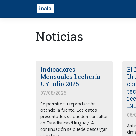
Noticias
Indicadores
El 
Mensuales Lechería
Ur
UY julio 2026
co
té
07/08/2026
re
Se permite su reproducción
IN
citando la fuente. Los datos
06/
presentados se pueden consultar
en Estadísticas/Uruguay A
Ante
continuación se puede descargar
clim
el archivo.