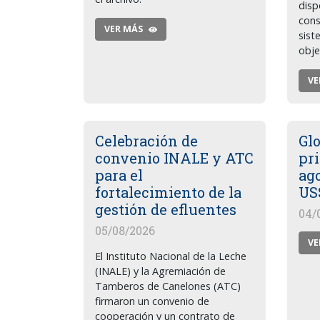
disp
cons
VER MÁS
sist
obje
VE
Celebración de
Glo
convenio INALE y ATC
pri
para el
ag
fortalecimiento de la
US
gestión de efluentes
04/
05/08/2026
VE
El Instituto Nacional de la Leche
(INALE) y la Agremiación de
Tamberos de Canelones (ATC)
firmaron un convenio de
cooperación y un contrato de