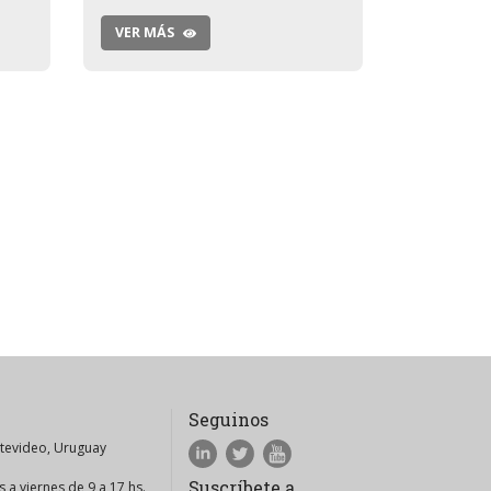
VER MÁS
Seguinos
ntevideo, Uruguay
Suscríbete a
 a viernes de 9 a 17 hs.