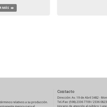
R MÁS
Contacto
Dirección: Av. 19 de Abril 3482 - Mo
Tel./Fax: (598) 2336 7709 / 2336 0823
érminos relativos a su producción.
Horario de atención al público: Lunes
permanente mejora para el