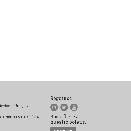
Seguinos
ntevideo, Uruguay
Suscríbete a
 a viernes de 9 a 17 hs.
nuestro boletín
SUSCRIBIRME