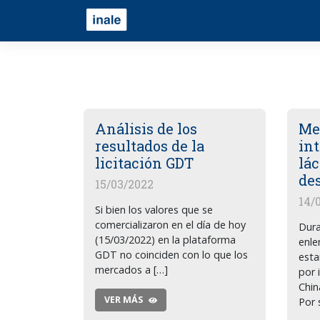
Análisis de los
Me
resultados de la
in
licitación GDT
lác
des
15/03/2022
14/
Si bien los valores que se
comercializaron en el día de hoy
Dura
(15/03/2022) en la plataforma
enle
GDT no coinciden con lo que los
esta
mercados a […]
por 
Chin
VER MÁS
Por 