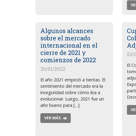
VE
Algunos alcances
Cu
sobre el mercado
Co
internacional en el
Ad
cierre de 2021 y
03/
comienzos de 2022
El C
26/01/2022
tomó
adju
El año 2021 empezó a tientas. El
Expo
sentimiento del mercado era la
part
inseguridad sobre cómo iba a
Decr
evolucionar. Luego, 2021 fue un
año bueno para […]
VE
VER MÁS