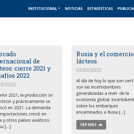
INSTITUCIONAL
NOTICIAS
ESTADÍSTICAS
PUBLICA
rcado
Rusia y el comercio
ternacional de
lácteos
teos: cierre 2021 y
03/03/2022
afíos 2022
Al día de hoy lo que son cier
03/2022
son las incertidumbres
generalizadas a nivel de la
nte 2021, la producción se
economía global: Incertidum
nteció y prácticamente se
sobre los embarques
ncó en 2021. La demanda
encaminados a Rusia […]
importaciones creció en
a y otros países asiáticos.
VER MÁS
su […]