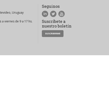
Seguinos
ntevideo, Uruguay
Suscríbete a
 a viernes de 9 a 17 hs.
nuestro boletín
SUSCRIBIRME