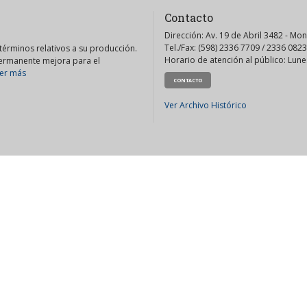
Contacto
Dirección: Av. 19 de Abril 3482 - Mo
Tel./Fax: (598) 2336 7709 / 2336 0823
érminos relativos a su producción.
Horario de atención al público: Lunes
permanente mejora para el
er más
CONTACTO
Ver Archivo Histórico