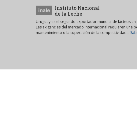
Instituto Nacional
de la Leche
Uruguay es el segundo exportador mundial de lácteos en t
Las exigencias del mercado internacional requieren una 
mantenimiento o la superación de la competitividad...
Sab