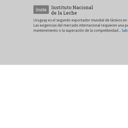
Instituto Nacional
de la Leche
Uruguay es el segundo exportador mundial de lácteos en t
Las exigencias del mercado internacional requieren una 
mantenimiento o la superación de la competitividad...
Sab