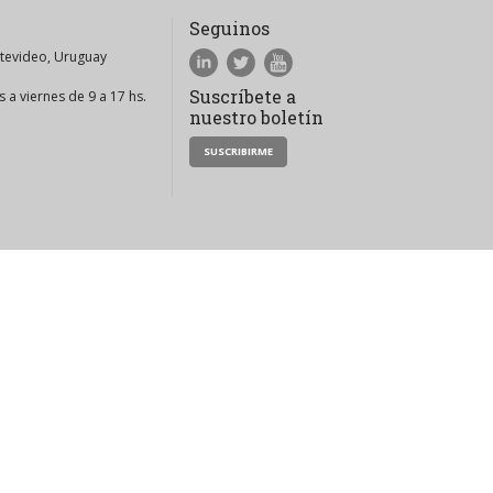
Seguinos
ntevideo, Uruguay
Suscríbete a
 a viernes de 9 a 17 hs.
nuestro boletín
SUSCRIBIRME