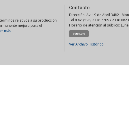
Contacto
Dirección: Av. 19 de Abril 3482 - Mo
Tel./Fax: (598) 2336 7709 / 2336 0823
érminos relativos a su producción.
Horario de atención al público: Lunes
permanente mejora para el
er más
CONTACTO
Ver Archivo Histórico