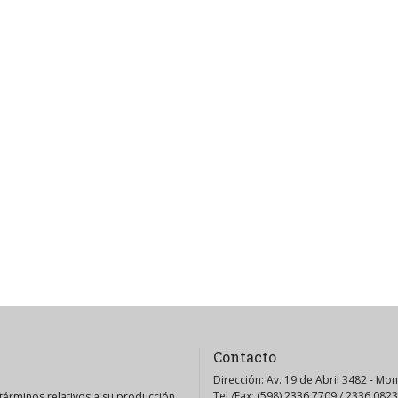
Contacto
Dirección: Av. 19 de Abril 3482 - Mo
Tel./Fax: (598) 2336 7709 / 2336 0823
érminos relativos a su producción.