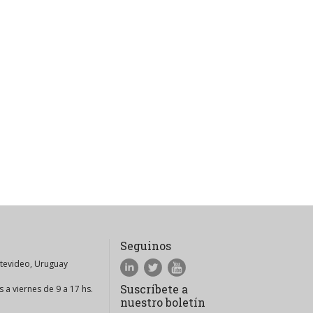
Seguinos
ntevideo, Uruguay
Suscríbete a
 a viernes de 9 a 17 hs.
nuestro boletín