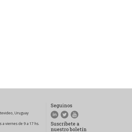
Seguinos
ntevideo, Uruguay
Suscríbete a
 a viernes de 9 a 17 hs.
nuestro boletín