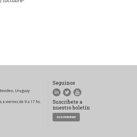
2 (octubre-
Seguinos
ntevideo, Uruguay
Suscríbete a
 a viernes de 9 a 17 hs.
nuestro boletín
SUSCRIBIRME