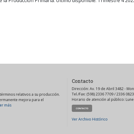
de la Producción Primaria. Último disponible: Trimestre 4 202
Contacto
Dirección: Av. 19 de Abril 3482 - Mo
Tel./Fax: (598) 2336 7709 / 2336 0823
érminos relativos a su producción.
Horario de atención al público: Lunes
permanente mejora para el
er más
CONTACTO
Ver Archivo Histórico