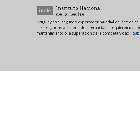
Instituto Nacional
de la Leche
Uruguay es el segundo exportador mundial de lácteos en t
Las exigencias del mercado internacional requieren una 
mantenimiento o la superación de la competitividad...
Sab