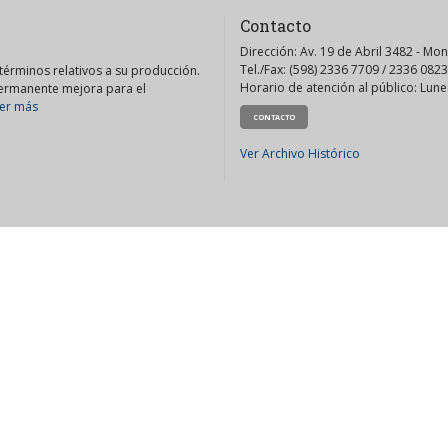
Contacto
Dirección: Av. 19 de Abril 3482 - Mo
Tel./Fax: (598) 2336 7709 / 2336 0823
érminos relativos a su producción.
Horario de atención al público: Lunes
permanente mejora para el
er más
CONTACTO
Ver Archivo Histórico