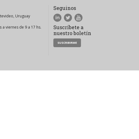
Seguinos
ntevideo, Uruguay
Suscríbete a
 a viernes de 9 a 17 hs.
nuestro boletín
SUSCRIBIRME