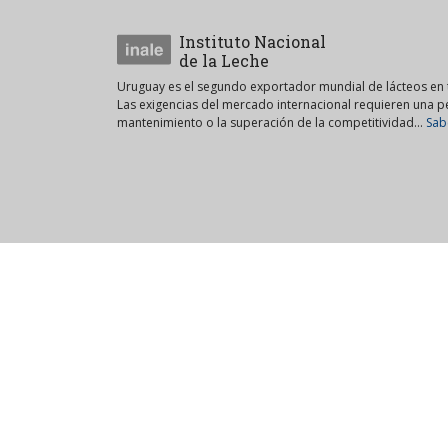
Instituto Nacional
de la Leche
Uruguay es el segundo exportador mundial de lácteos en t
Las exigencias del mercado internacional requieren una 
mantenimiento o la superación de la competitividad...
Sab