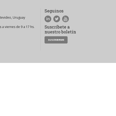
Seguinos
ntevideo, Uruguay
Suscríbete a
 a viernes de 9 a 17 hs.
nuestro boletín
SUSCRIBIRME