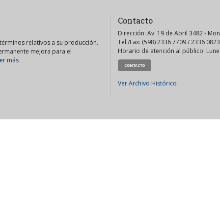
Contacto
Dirección: Av. 19 de Abril 3482 - Mo
Tel./Fax: (598) 2336 7709 / 2336 0823
érminos relativos a su producción.
Horario de atención al público: Lunes
permanente mejora para el
er más
CONTACTO
Ver Archivo Histórico