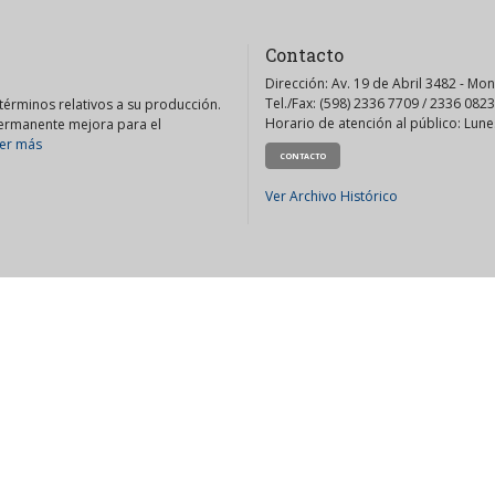
Contacto
Dirección: Av. 19 de Abril 3482 - Mo
Tel./Fax: (598) 2336 7709 / 2336 0823
érminos relativos a su producción.
Horario de atención al público: Lunes
permanente mejora para el
er más
CONTACTO
Ver Archivo Histórico