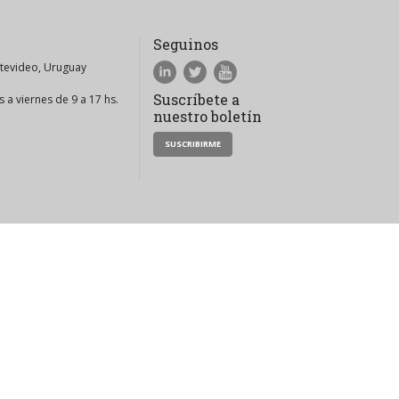
Seguinos
ntevideo, Uruguay
Suscríbete a
 a viernes de 9 a 17 hs.
nuestro boletín
SUSCRIBIRME