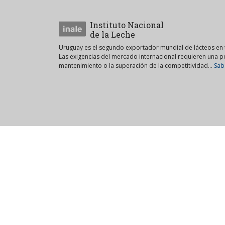
Instituto Nacional
de la Leche
Uruguay es el segundo exportador mundial de lácteos en t
Las exigencias del mercado internacional requieren una 
mantenimiento o la superación de la competitividad...
Sab