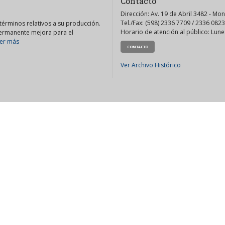
Contacto
Dirección: Av. 19 de Abril 3482 - Mo
Tel./Fax: (598) 2336 7709 / 2336 0823
érminos relativos a su producción.
Horario de atención al público: Lunes
permanente mejora para el
er más
CONTACTO
Ver Archivo Histórico