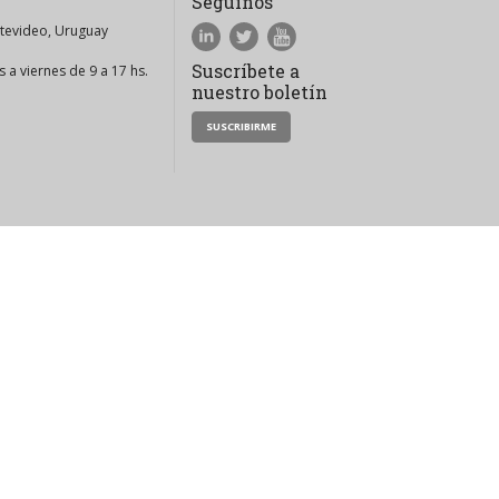
Seguinos
ntevideo, Uruguay
Suscríbete a
 a viernes de 9 a 17 hs.
nuestro boletín
SUSCRIBIRME