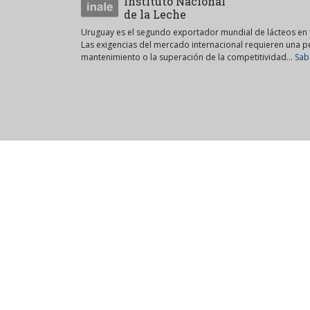
Instituto Nacional
de la Leche
Uruguay es el segundo exportador mundial de lácteos en t
Las exigencias del mercado internacional requieren una 
mantenimiento o la superación de la competitividad...
Sab