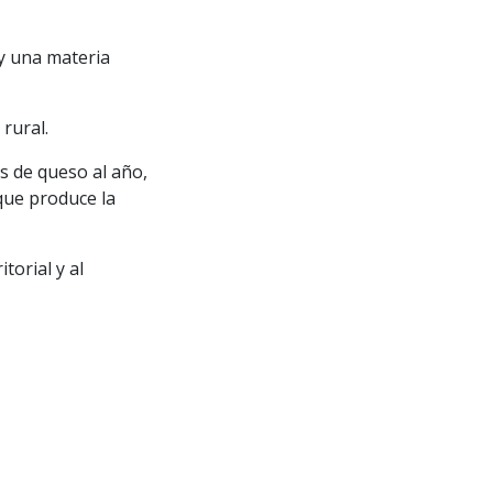
 y una materia
rural.
 de queso al año,
 que produce la
torial y al