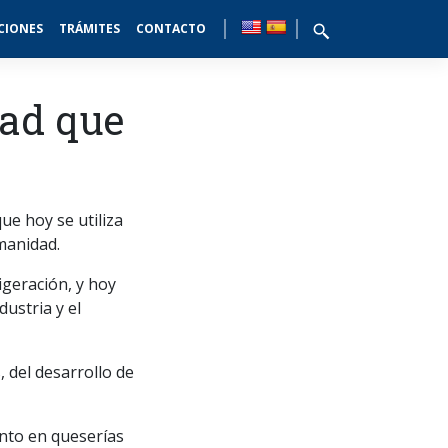
CIONES
TRÁMITES
CONTACTO
dad que
e hoy se utiliza
manidad.
igeración, y hoy
ustria y el
 del desarrollo de
nto en queserías