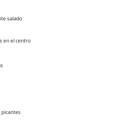
nte salado
s en el centro
as
 picantes