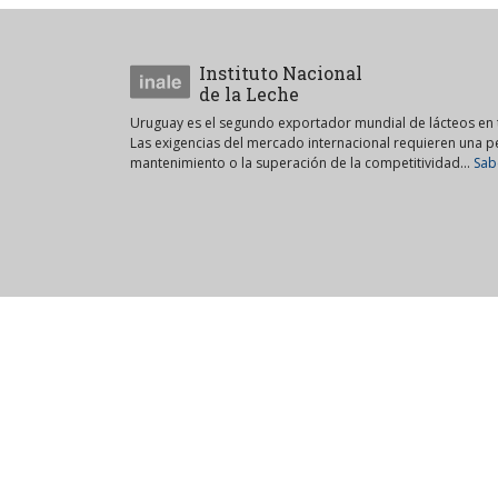
Instituto Nacional
de la Leche
Uruguay es el segundo exportador mundial de lácteos en t
Las exigencias del mercado internacional requieren una 
mantenimiento o la superación de la competitividad...
Sab