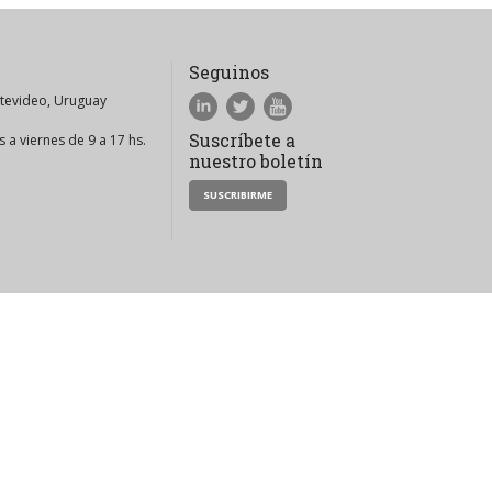
Seguinos
ntevideo, Uruguay
Suscríbete a
 a viernes de 9 a 17 hs.
nuestro boletín
SUSCRIBIRME