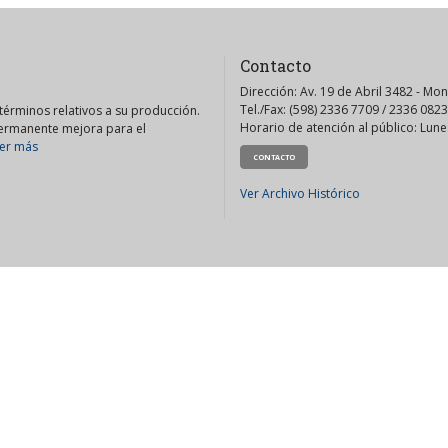
Contacto
Dirección: Av. 19 de Abril 3482 - Mo
Tel./Fax: (598) 2336 7709 / 2336 0823
érminos relativos a su producción.
Horario de atención al público: Lunes
permanente mejora para el
er más
CONTACTO
Ver Archivo Histórico