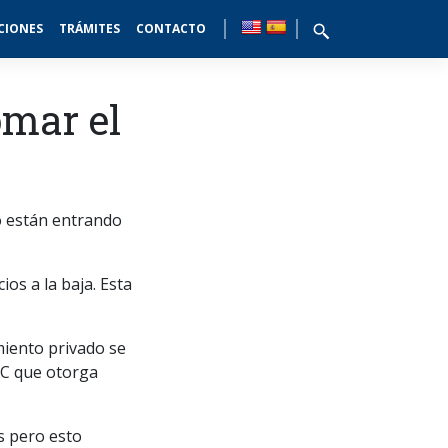
CIONES
TRÁMITES
CONTACTO
omar el
o están entrando
os a la baja. Esta
miento privado se
AC que otorga
s pero esto