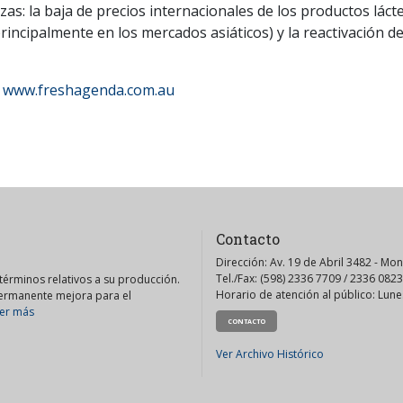
zas: la baja de precios internacionales de los productos láct
principalmente en los mercados asiáticos) y la reactivación 
a
www.freshagenda.com.au
Contacto
Dirección: Av. 19 de Abril 3482 - Mo
Tel./Fax: (598) 2336 7709 / 2336 0823
érminos relativos a su producción.
Horario de atención al público: Lunes
permanente mejora para el
er más
CONTACTO
Ver Archivo Histórico