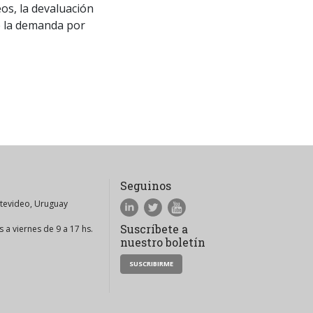
eos, la devaluación
de la demanda por
Seguinos
ntevideo, Uruguay
Suscríbete a
 a viernes de 9 a 17 hs.
nuestro boletín
SUSCRIBIRME