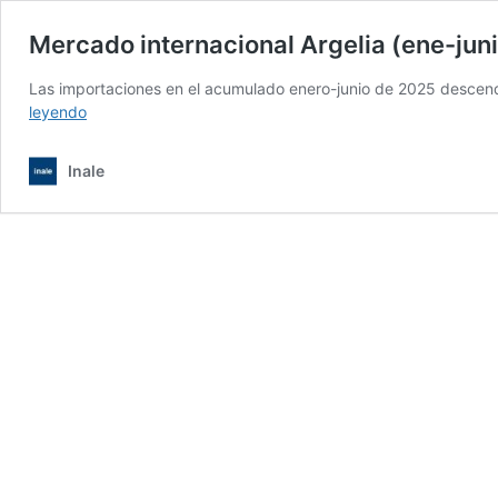
Mercado internacional Argelia (ene-jun
Las importaciones en el acumulado enero-junio de 2025 descend
Mercado
leyendo
internacional
Argelia
Inale
(ene-
junio,2025)